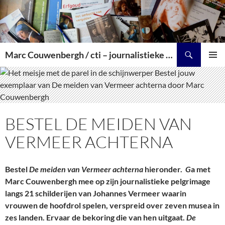
Zoeken
Marc Couwenbergh / cti – journalistieke producties over kunst, cultuur en historie
SPRING
PRIMAI
NAAR
MENU
INHOUD
BESTEL DE MEIDEN VAN
VERMEER ACHTERNA
Bestel
De meiden van Vermeer achterna
hieronder.
G
a met
Marc Couwenbergh mee op zijn journalistieke pelgrimage
langs 21 schilderijen van Johannes Vermeer waarin
vrouwen de hoofdrol spelen, verspreid over zeven musea in
zes landen. Ervaar de bekoring die van hen uitgaat.
De