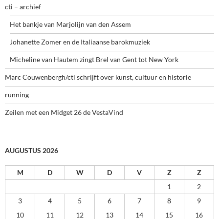
cti – archief
Het bankje van Marjolijn van den Assem
Johanette Zomer en de Italiaanse barokmuziek
Micheline van Hautem zingt Brel van Gent tot New York
Marc Couwenbergh/cti schrijft over kunst, cultuur en historie
running
Zeilen met een Midget 26 de VestaVind
AUGUSTUS 2026
M
D
W
D
V
Z
Z
1
2
3
4
5
6
7
8
9
10
11
12
13
14
15
16