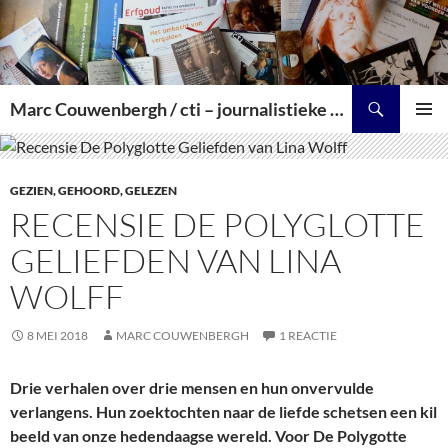
Zoeken
Marc Couwenbergh / cti – journalistieke producties over kunst, cultuur en historie
SPRING
PRIMAI
NAAR
MENU
INHOUD
GEZIEN, GEHOORD, GELEZEN
RECENSIE DE POLYGLOTTE
GELIEFDEN VAN LINA
WOLFF
8 MEI 2018
MARC COUWENBERGH
1 REACTIE
Drie verhalen over drie mensen en hun onvervulde
verlangens. Hun zoektochten naar de liefde schetsen een kil
beeld van onze hedendaagse wereld. Voor De Polygotte