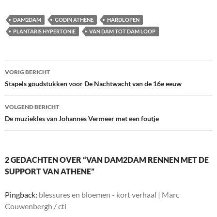
DAM2DAM
GODIN ATHENE
HARDLOPEN
PLANTARIS HYPERTONIE
VAN DAM TOT DAM LOOP
Berichtnavigatie
VORIG BERICHT
Stapels goudstukken voor De Nachtwacht van de 16e eeuw
VOLGEND BERICHT
De muziekles van Johannes Vermeer met een foutje
2 GEDACHTEN OVER “VAN DAM2DAM RENNEN MET DE
SUPPORT VAN ATHENE”
Pingback:
blessures en bloemen - kort verhaal | Marc
Couwenbergh / cti