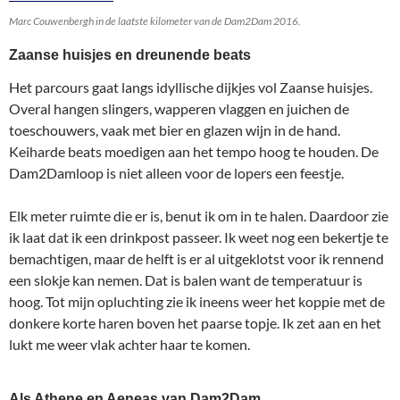
Marc Couwenbergh in de laatste kilometer van de Dam2Dam 2016.
Zaanse huisjes en dreunende beats
Het parcours gaat langs idyllische dijkjes vol Zaanse huisjes.
Overal hangen slingers, wapperen vlaggen en juichen de
toeschouwers, vaak met bier en glazen wijn in de hand.
Keiharde beats moedigen aan het tempo hoog te houden. De
Dam2Damloop is niet alleen voor de lopers een feestje.
Elk meter ruimte die er is, benut ik om in te halen. Daardoor zie
ik laat dat ik een drinkpost passeer. Ik weet nog een bekertje te
bemachtigen, maar de helft is er al uitgeklotst voor ik rennend
een slokje kan nemen. Dat is balen want de temperatuur is
hoog. Tot mijn opluchting zie ik ineens weer het koppie met de
donkere korte haren boven het paarse topje. Ik zet aan en het
lukt me weer vlak achter haar te komen.
Als Athene en Aeneas van Dam2Dam