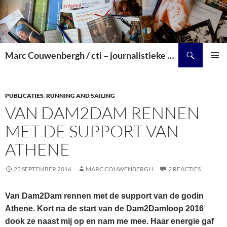
Zoeken
Marc Couwenbergh / cti – journalistieke producties over kunst, cultuur en historie
SPRING
PRIMAI
NAAR
MENU
INHOUD
PUBLICATIES
,
RUNNING AND SAILING
VAN DAM2DAM RENNEN
MET DE SUPPORT VAN
ATHENE
23 SEPTEMBER 2016
MARC COUWENBERGH
2 REACTIES
Van Dam2Dam rennen met de support van de godin
Athene. Kort na de start van de Dam2Damloop 2016
dook ze naast mij op en nam me mee. Haar energie gaf