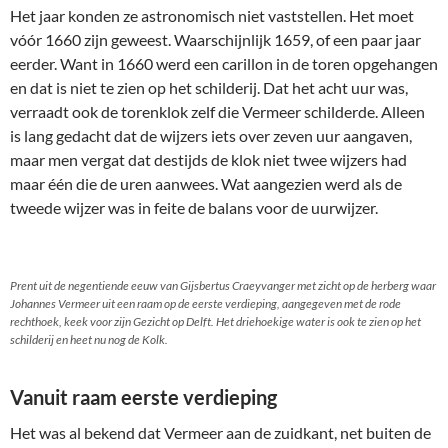
Het jaar konden ze astronomisch niet vaststellen. Het moet
vóór 1660 zijn geweest. Waarschijnlijk 1659, of een paar jaar
eerder. Want in 1660 werd een carillon in de toren opgehangen
en dat is niet te zien op het schilderij. Dat het acht uur was,
verraadt ook de torenklok zelf die Vermeer schilderde. Alleen
is lang gedacht dat de wijzers iets over zeven uur aangaven,
maar men vergat dat destijds de klok niet twee wijzers had
maar één die de uren aanwees. Wat aangezien werd als de
tweede wijzer was in feite de balans voor de uurwijzer.
Prent uit de negentiende eeuw van Gijsbertus Craeyvanger
met zicht op de herberg waar
Johannes Vermeer uit een raam op de eerste verdieping, aangegeven met de rode
rechthoek, keek voor zijn Gezicht op Delft. Het driehoekige water is ook te zien op het
schilderij en heet nu nog de Kolk.
Vanuit raam eerste verdieping
Het was al bekend dat Vermeer aan de zuidkant, net buiten de