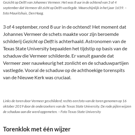
Gezicht op Delft van Johannes Vermeer. Het was 8 uur in de ochtend van 3 of 4
september dat Vermeer dit zicht op Delft vastlegde. Waarschijnlijk in het jaar 1659. –
foto Mauritshuis, Den Haag.
3 of 4 september, rond 8 uur in de ochtend! Het moment dat
Johannes Vermeer de schets maakte voor zijn beroemde
schilderij
Gezicht op Delft
is achterhaald. Astronomen van de
Texas State University bepaalden het tijdstip op basis van de
schaduw die Vermeer schilderde. Er vanuit gaande dat
Vermeer zeer nauwkeurig het zonlicht en de schaduwpartijen
vastlegde. Vooral de schaduw op de achthoekige torenspits
van de Nieuwe Kerk was cruciaal.
Links de toren door Vermeer geschilderd; rechts een foto van de toren genomen op 16
oktober 2019 door de onderzoekers van de Texas State University. De rode pijlen wijzen
de schaduw aan die werd opgemeten. – Foto Texas State University
Torenklok met één wijzer