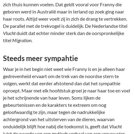
zich thuis kunnen voelen. Dat geldt vooral voor Franny die
geboren werd in Australië maar in Ierland op zoek ging naar
haar roots. Altijd weer voelt zij in zich de drang te vertrekken.
De parallel met de trekvogel is duidelijk. De Nederlandse titel
Vlucht
duidt dat echter minder sterk dan de oorspronkelijke
titel
Migration
.
Steeds meer sympahtie
Waar je in het begin niet weet wie Franny is en je alleen haar
gedrevenheid ervaart om de trek van de noordse stern te
volgen, werkt dat eerder afstotend dan dat het sympathie
oproept. Maar met elk hoofdstuk groei je naar haar toe en voel
je het schrijnende van haar leven. Soms lijken de
gebeurtenissen en de karakters te extreem om nog
geloofwaardig te zijn, maar tegen de nadrukkelijke
achtergrond van het uitsterven van de dieren, waarvan
onduidelijk blijft hoe nabij die toekomst is, geeft dat
Vlucht
juist de waarde van een mytisch verhaal van een vrouw wier