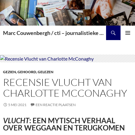
Zoeken
Marc Couwenbergh / cti – journalistieke producties over kunst, cultuur en historie
SPRING
PRIMAI
NAAR
MENU
INHOUD
GEZIEN, GEHOORD, GELEZEN
RECENSIE VLUCHT VAN
CHARLOTTE MCCONAGHY
5 MEI 2021
EEN REACTIE PLAATSEN
VLUCHT
: EEN MYTISCH VERHAAL
OVER WEGGAAN EN TERUGKOMEN