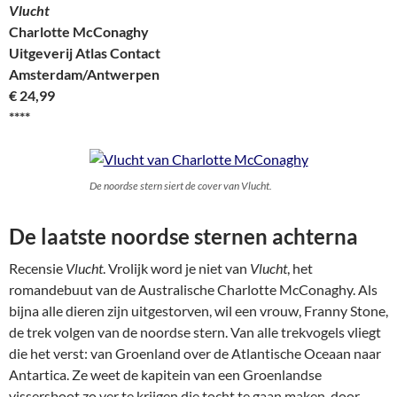
Vlucht
Charlotte McConaghy
Uitgeverij Atlas Contact
Amsterdam/Antwerpen
€ 24,99
****
De noordse stern siert de cover van Vlucht.
De laatste noordse sternen achterna
Recensie
Vlucht
. Vrolijk word je niet van
Vlucht
, het
romandebuut van de Australische Charlotte McConaghy. Als
bijna alle dieren zijn uitgestorven, wil een vrouw, Franny Stone,
de trek volgen van de noordse stern. Van alle trekvogels vliegt
die het verst: van Groenland over de Atlantische Oceaan naar
Antartica. Ze weet de kapitein van een Groenlandse
vissersboot zo ver te krijgen die tocht te gaan maken, door